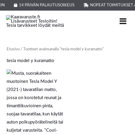
Siirry
IN
14 PÄIVÄN PALAUTUSOIKEUS
NOPEAT TOIMITUKSET 
sisältöön
Etusivu
/ Tuotteet avainsanalla “tesla model y kuramatto”
tesla model y kuramatto