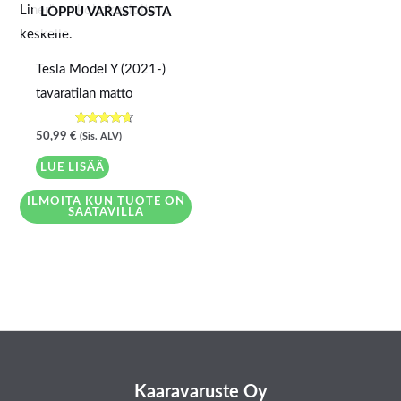
LOPPU VARASTOSTA
Tesla Model Y (2021-)
tavaratilan matto
Arvostelu
50,99
€
(Sis. ALV)
tuotteesta:
4.50
/ 5
LUE LISÄÄ
ILMOITA KUN TUOTE ON
SAATAVILLA
Kaaravaruste Oy