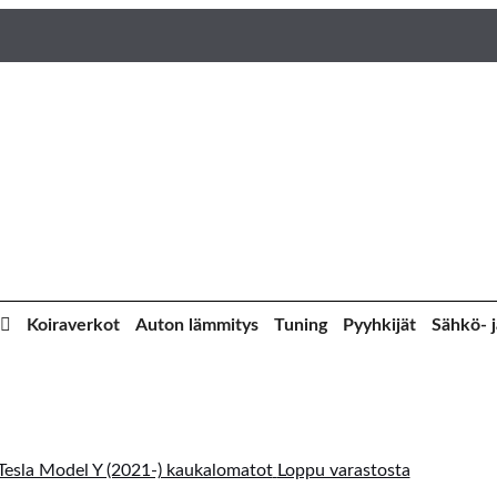
Koiraverkot
Auton lämmitys
Tuning
Pyyhkijät
Sähkö- j
Loppu varastosta