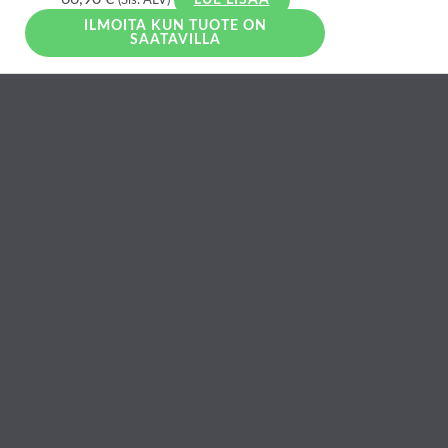
(Sis. ALV)
LUE LISÄÄ
ILMOITA KUN TUOTE ON
SAATAVILLA