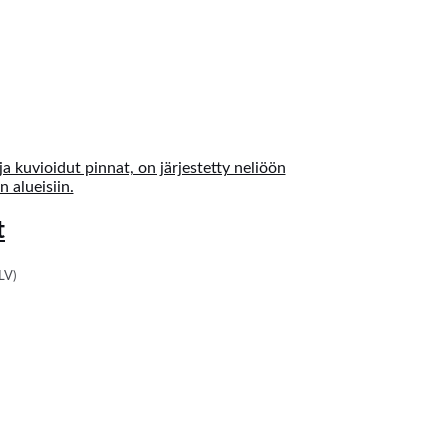
t
LV)