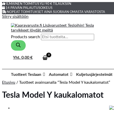
ILMAINEN TOIMITUS YLI 90 € TILAUKSIIN
14 PÄIVÄN PALAUTUSOIKEUS
NOPEAT TOIMITUKSET AINA SUORAAN OMASTA VARASTOSTA
Siirry sisältöön
Products search
Yht.
0,00
€
Tuotteet Teslaan
Automatot
Kuljetusjärjestelmät
Etusivu
/ Tuotteet avainsanalla “Tesla Model Y kaukalomatot”
Tesla Model Y kaukalomatot