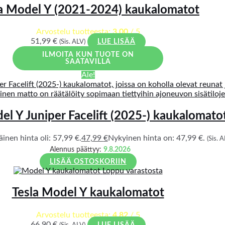
a Model Y (2021-2024) kaukalomatot
Arvostelu tuotteesta:
3.00
/ 5
51,99
€
(Sis. ALV)
LUE LISÄÄ
ILMOITA KUN TUOTE ON
SAATAVILLA
Ale!
el Y Juniper Facelift (2025-) kaukalomato
inen hinta oli: 57,99 €.
47,99
€
Nykyinen hinta on: 47,99 €.
(Sis. A
Alennus päättyy:
9.8.2026
LISÄÄ OSTOSKORIIN
Loppu varastosta
Tesla Model Y kaukalomatot
Arvostelu tuotteesta:
4.82
/ 5
66,90
€