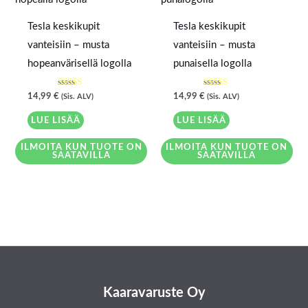
Tesla keskikupit
Tesla keskikupit
vanteisiin – musta
vanteisiin – musta
hopeanvärisellä logolla
punaisella logolla
Arvostelu
Arvostelu
14,99
€
14,99
€
(Sis. ALV)
(Sis. ALV)
tuotteesta:
tuotteesta:
4.67
5.00
/ 5
/ 5
LUE LISÄÄ
LUE LISÄÄ
ILMOITA KUN TUOTE ON
ILMOITA KUN TUOTE ON
SAATAVILLA
SAATAVILLA
Kaaravaruste Oy