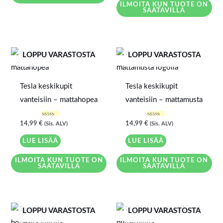
ILMOITA KUN TUOTE ON
SAATAVILLA
LOPPU VARASTOSTA
LOPPU VARASTOSTA
Tesla keskikupit
Tesla keskikupit
vanteisiin – mattahopea
vanteisiin – mattamusta
Arvostelu
Arvostelu
14,99
€
14,99
€
(Sis. ALV)
(Sis. ALV)
tuotteesta:
tuotteesta:
4.33
5.00
/ 5
/ 5
LUE LISÄÄ
LUE LISÄÄ
ILMOITA KUN TUOTE ON
ILMOITA KUN TUOTE ON
SAATAVILLA
SAATAVILLA
LOPPU VARASTOSTA
LOPPU VARASTOSTA