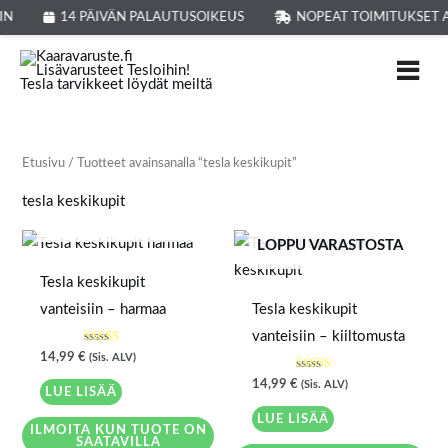
Siirry
IN
14 PÄIVÄN PALAUTUSOIKEUS
NOPEAT TOIMITUKSET 
sisältöön
Etusivu
/ Tuotteet avainsanalla “tesla keskikupit”
tesla keskikupit
LOPPU VARASTOSTA
LOPPU VARASTOSTA
Tesla keskikupit
vanteisiin – harmaa
Tesla keskikupit
vanteisiin – kiiltomusta
Arvostelu
14,99
€
(Sis. ALV)
tuotteesta:
5.00
Arvostelu
14,99
€
(Sis. ALV)
/ 5
LUE LISÄÄ
tuotteesta:
5.00
/ 5
LUE LISÄÄ
ILMOITA KUN TUOTE ON
SAATAVILLA