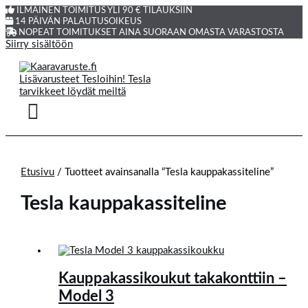
ILMAINEN TOIMITUS YLI 90 € TILAUKSIIN
14 PÄIVÄN PALAUTUSOIKEUS
NOPEAT TOIMITUKSET AINA SUORAAN OMASTA VARASTOSTA
Siirry sisältöön
Etusivu
/ Tuotteet avainsanalla “Tesla kauppakassiteline”
Tesla kauppakassiteline
Kauppakassikoukut takakonttiin –
Model 3