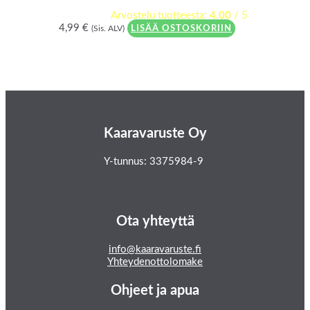
Arvostelu tuotteesta:
4.00
/ 5
4,99
€
(Sis. ALV)
LISÄÄ OSTOSKORIIN
Kaaravaruste Oy
Y-tunnus: 3375984-9
Ota yhteyttä
info@kaaravaruste.fi
Yhteydenottolomake
Ohjeet ja apua