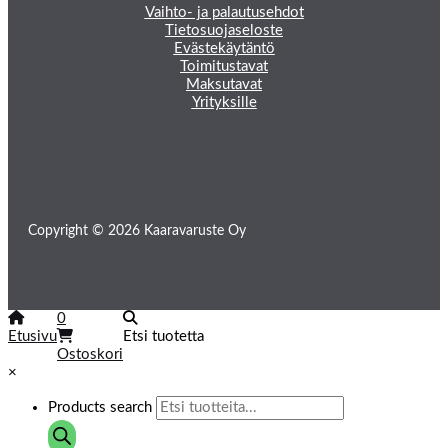
Vaihto- ja palautusehdot
Tietosuojaseloste
Evästekäytäntö
Toimitustavat
Maksutavat
Yrityksille
Copyright © 2026 Kaaravaruste Oy
0
Etusivu
Etsi tuotetta
Ostoskori
×
Products search