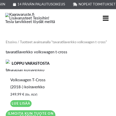
Siirry
IIN
14 PÄIVÄN PALAUTUSOIKEUS
NOPEAT TOIMITUKSET
sisältöön
Etusivu
/ Tuotteet avainsanalla “tavaratilaverkko volkswagen t-cross”
tavaratilaverkko volkswagen t-cross
LOPPU VARASTOSTA
Volkswagen T-Cross
(2018-) koiraverkko
249,99
€
(Sis. ALV)
LUE LISÄÄ
ILMOITA KUN TUOTE ON