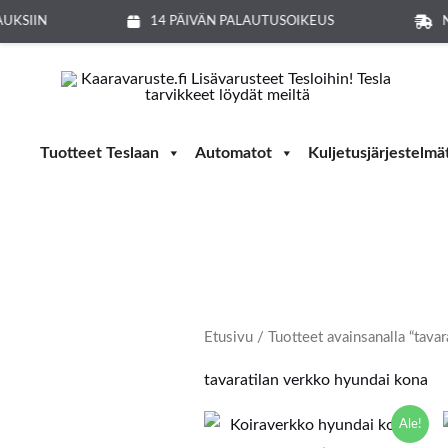
Siirry
AUKSIIN
14 PÄIVÄN PALAUTUSOIKEUS
N
sisältöön
Tuotteet Teslaan
Automatot
Kuljetusjärjestelmä
Etusivu
/ Tuotteet avainsanalla “tava
tavaratilan verkko hyundai kona
Alkuperäinen
Nykyinen
Ale!
hinta
hinta