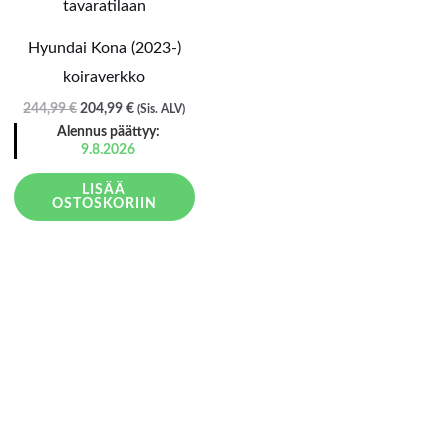
oli:
on:
244,99 €.
204,99 €.
Hyundai Kona (2023-)
koiraverkko
244,99
€
204,99
€
(Sis. ALV)
Alennus päättyy:
9.8.2026
LISÄÄ
OSTOSKORIIN