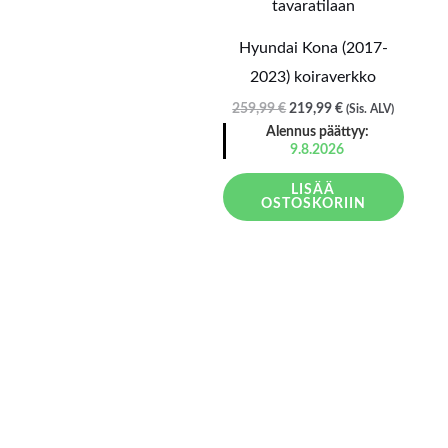
oli:
on:
259,99 €.
219,99 €.
Hyundai Kona (2017-
2023) koiraverkko
259,99
€
219,99
€
(Sis. ALV)
Alennus päättyy:
9.8.2026
LISÄÄ
OSTOSKORIIN