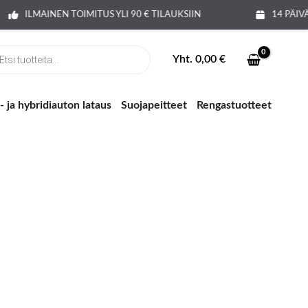
ILMAINEN TOIMITUS YLI 90 € TILAUKSIIN
14 PÄIV
ts
Yht.
0,00
€
 ja hybridiauton lataus
Suojapeitteet
Rengastuotteet