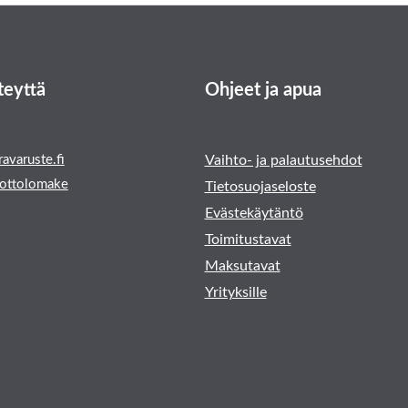
teyttä
Ohjeet ja apua
avaruste.fi
Vaihto- ja palautusehdot
ottolomake
Tietosuojaseloste
Evästekäytäntö
Toimitustavat
Maksutavat
Yrityksille