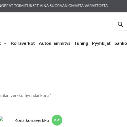
OPEAT TOIMITUKSET AINA SUORAAN OMASTA VARASTOSTA
Produc
search
t
Koiraverkot
Auton lämmitys
Tuning
Pyyhkijät
Sähkö-
ratilan verkko hyundai kona”
Alkuperäinen
Nykyinen
Ale!
hinta
hinta