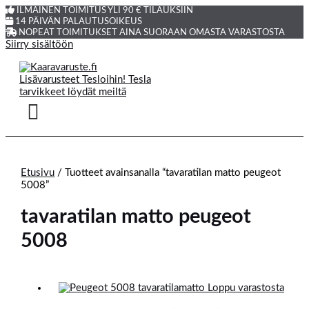
ILMAINEN TOIMITUS YLI 90 € TILAUKSIIN
14 PÄIVÄN PALAUTUSOIKEUS
NOPEAT TOIMITUKSET AINA SUORAAN OMASTA VARASTOSTA
Siirry sisältöön
Etusivu
/ Tuotteet avainsanalla “tavaratilan matto peugeot
5008”
tavaratilan matto peugeot
5008
Loppu varastosta