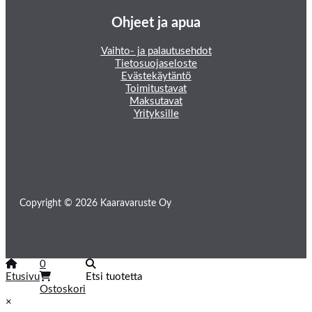
Ohjeet ja apua
Vaihto- ja palautusehdot
Tietosuojaseloste
Evästekäytäntö
Toimitustavat
Maksutavat
Yrityksille
Copyright © 2026 Kaaravaruste Oy
0
Etusivu
Etsi tuotetta
Ostoskori
×