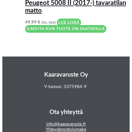
Peugeot 5008 II (2017-) tavaratilan
matto
49,99
€
(Sis. ALV)
LUE LISÄÄ
ILMOITA KUN TUOTE ON SAATAVILLA
Kaaravaruste Oy
Y-tunnus: 3375984-9
Ota yhteyttä
info@kaaravaruste.fi
Yhteydenottolomake