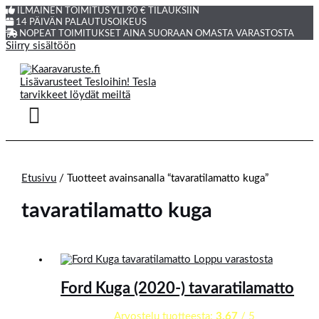
ILMAINEN TOIMITUS YLI 90 € TILAUKSIIN
14 PÄIVÄN PALAUTUSOIKEUS
NOPEAT TOIMITUKSET AINA SUORAAN OMASTA VARASTOSTA
Siirry sisältöön
Etusivu
/ Tuotteet avainsanalla “tavaratilamatto kuga”
tavaratilamatto kuga
Loppu varastosta
Ford Kuga (2020-) tavaratilamatto
Arvostelu tuotteesta:
3.67
/ 5