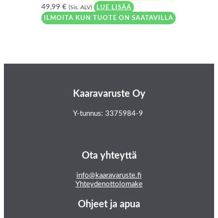
49,99
€
(Sis. ALV)
LUE LISÄÄ
ILMOITA KUN TUOTE ON SAATAVILLA
Kaaravaruste Oy
Y-tunnus: 3375984-9
Ota yhteyttä
info@kaaravaruste.fi
Yhteydenottolomake
Ohjeet ja apua