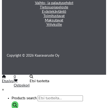
Vaihto- ja palautusehdot
Tietosuojaseloste
Evästekäytäntö
Toimitustavat
Maksutavat
Yrityksille
Copyright © 2026 Kaaravaruste Oy
0
Etusivu
Etsi tuotetta
Ostoskori
×
Products search