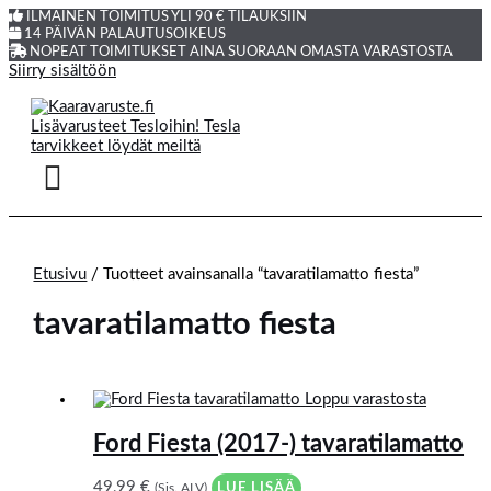
ILMAINEN TOIMITUS YLI 90 € TILAUKSIIN
14 PÄIVÄN PALAUTUSOIKEUS
NOPEAT TOIMITUKSET AINA SUORAAN OMASTA VARASTOSTA
Siirry sisältöön
Etusivu
/ Tuotteet avainsanalla “tavaratilamatto fiesta”
tavaratilamatto fiesta
Loppu varastosta
Ford Fiesta (2017-) tavaratilamatto
49,99
€
(Sis. ALV)
LUE LISÄÄ