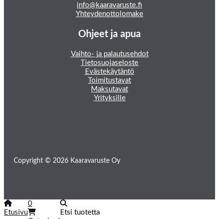
info@kaaravaruste.fi
Yhteydenottolomake
Ohjeet ja apua
Vaihto- ja palautusehdot
Tietosuojaseloste
Evästekäytäntö
Toimitustavat
Maksutavat
Yrityksille
Copyright © 2026 Kaaravaruste Oy
0
Etusivu
Etsi tuotetta