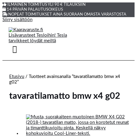
ILMAINEN TOIMITUS YLI 90 € TILAUKSIIN
14 PÄIVÄN PALAUTUSOIKEUS
NOPEAT TOIMITUKSET AINA SUORAAN OMASTA VARASTOSTA
Siirry sisältöön
Etusivu
/ Tuotteet avainsanalla “tavaratilamatto bmw x4
g02”
tavaratilamatto bmw x4 g02