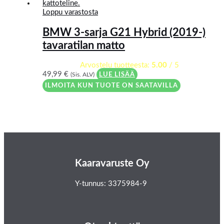
Loppu varastosta
BMW 3-sarja G21 Hybrid (2019-)
tavaratilan matto
Arvostelu tuotteesta:
5.00
/ 5
49,99
€
(Sis. ALV)
LUE LISÄÄ
ILMOITA KUN TUOTE ON SAATAVILLA
Kaaravaruste Oy
Y-tunnus: 3375984-9