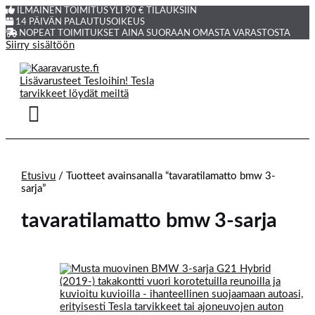
ILMAINEN TOIMITUS YLI 90 € TILAUKSIIN
14 PÄIVÄN PALAUTUSOIKEUS
NOPEAT TOIMITUKSET AINA SUORAAN OMASTA VARASTOSTA
Siirry sisältöön
Etusivu
/ Tuotteet avainsanalla “tavaratilamatto bmw 3-
sarja”
tavaratilamatto bmw 3-sarja