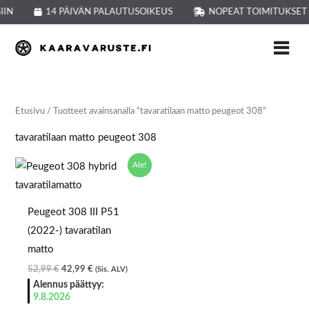
Siirry
IIN
14 PÄIVÄN PALAUTUSOIKEUS
NOPEAT TOIMITUKSET
sisältöön
Etusivu
/ Tuotteet avainsanalla “tavaratilaan matto peugeot 308”
tavaratilaan matto peugeot 308
Alkuperäinen
Nykyinen
Ale!
hinta
hinta
oli:
on:
52,99 €.
42,99 €.
Peugeot 308 III P51
(2022-) tavaratilan
matto
52,99
€
42,99
€
(Sis. ALV)
Alennus päättyy:
9.8.2026