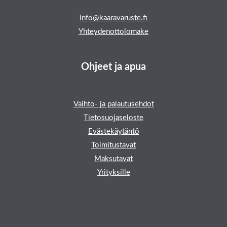
info@kaaravaruste.fi
Yhteydenottolomake
Ohjeet ja apua
Vaihto- ja palautusehdot
Tietosuojaseloste
Evästekäytäntö
Toimitustavat
Maksutavat
Yrityksille