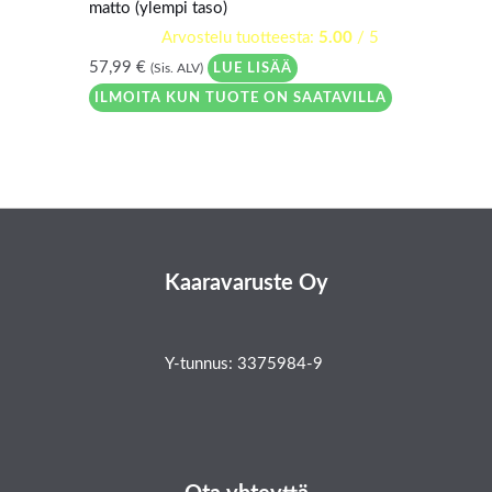
matto (ylempi taso)
Arvostelu tuotteesta:
5.00
/ 5
57,99
€
LUE LISÄÄ
(Sis. ALV)
ILMOITA KUN TUOTE ON SAATAVILLA
Kaaravaruste Oy
Y-tunnus: 3375984-9