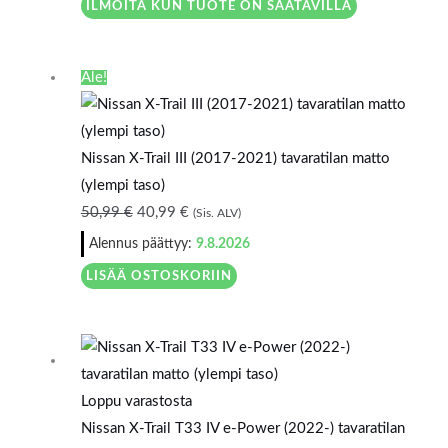
ILMOITA KUN TUOTE ON SAATAVILLA
Alkuperäinen
Nykyinen
Ale!
hinta
hinta
oli:
on:
50,99 €.
40,99 €.
Nissan X-Trail III (2017-2021) tavaratilan matto
(ylempi taso)
50,99
€
40,99
€
(Sis. ALV)
Alennus päättyy:
9.8.2026
LISÄÄ OSTOSKORIIN
Loppu varastosta
Nissan X-Trail T33 IV e-Power (2022-) tavaratilan