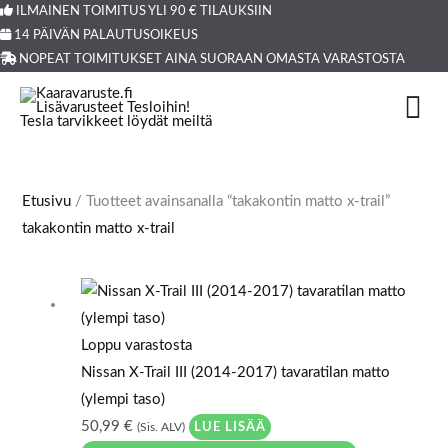
Siirry
ILMAINEN TOIMITUS YLI 90 € TILAUKSIIN
Products
14 PÄIVÄN PALAUTUSOIKEUS
sisältöön
search
NOPEAT TOIMITUKSET AINA SUORAAN OMASTA VARASTOSTA
Etusivu
/ Tuotteet avainsanalla “takakontin matto x-trail”
takakontin matto x-trail
Loppu varastosta
Nissan X-Trail III (2014-2017) tavaratilan matto
(ylempi taso)
50,99
€
LUE LISÄÄ
(Sis. ALV)