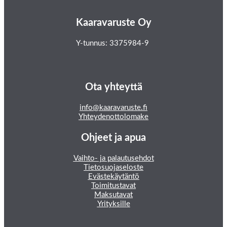
Kaaravaruste Oy
Y-tunnus: 3375984-9
Ota yhteyttä
info@kaaravaruste.fi
Yhteydenottolomake
Ohjeet ja apua
Vaihto- ja palautusehdot
Tietosuojaseloste
Evästekäytäntö
Toimitustavat
Maksutavat
Yrityksille