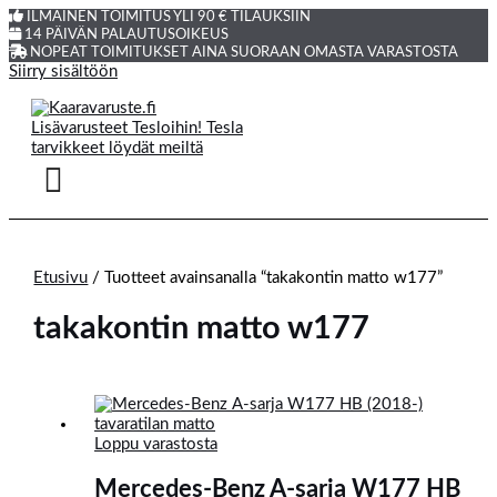
ILMAINEN TOIMITUS YLI 90 € TILAUKSIIN
14 PÄIVÄN PALAUTUSOIKEUS
NOPEAT TOIMITUKSET AINA SUORAAN OMASTA VARASTOSTA
Siirry sisältöön
Etusivu
/ Tuotteet avainsanalla “takakontin matto w177”
takakontin matto w177
Loppu varastosta
Mercedes-Benz A-sarja W177 HB