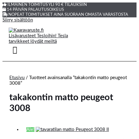
ILMAINEN TOIMITUS YLI 90 € TILAUKSIIN
14 PÄIVÄN PALAUTUSOIKEUS
NOPEAT TOIMITUKSET AINA SUORAAN OMASTA VARASTOSTA
Siirry sisältöön
Etusivu
/ Tuotteet avainsanalla “takakontin matto peugeot
3008”
takakontin matto peugeot
3008
Ale!