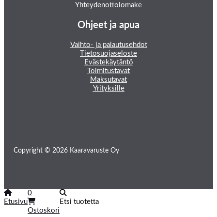
Yhteydenottolomake
Ohjeet ja apua
Vaihto- ja palautusehdot
Tietosuojaseloste
Evästekäytäntö
Toimitustavat
Maksutavat
Yrityksille
Copyright © 2026 Kaaravaruste Oy
0
Etusivu
Etsi tuotetta
Ostoskori