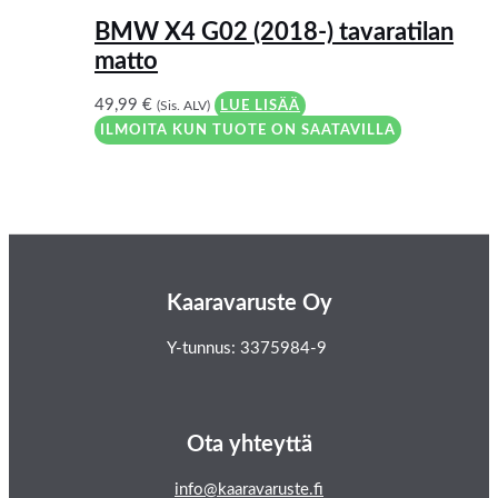
BMW X4 G02 (2018-) tavaratilan
matto
49,99
€
(Sis. ALV)
LUE LISÄÄ
ILMOITA KUN TUOTE ON SAATAVILLA
Kaaravaruste Oy
Y-tunnus: 3375984-9
Ota yhteyttä
info@kaaravaruste.fi