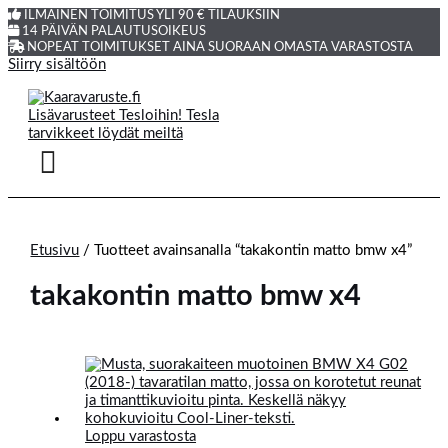
ILMAINEN TOIMITUS YLI 90 € TILAUKSIIN
14 PÄIVÄN PALAUTUSOIKEUS
NOPEAT TOIMITUKSET AINA SUORAAN OMASTA VARASTOSTA
Siirry sisältöön
Etusivu
/ Tuotteet avainsanalla “takakontin matto bmw x4”
takakontin matto bmw x4
Loppu varastosta