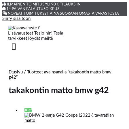
ILMAINEN TOIMITUS YLI 90 € TILAUKSIIN
14 PÄIVÄN PALAUTUSOIKEUS
NOPEAT TOIMITUKSET AINA SUORAAN OMASTA VARASTOSTA
Siirry sisältöön
Etusivu
/ Tuotteet avainsanalla “takakontin matto bmw
g42”
takakontin matto bmw g42
Ale!