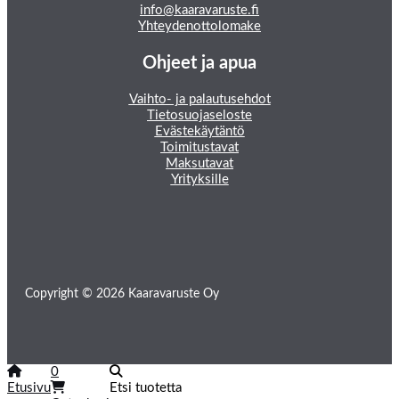
info@kaaravaruste.fi
Yhteydenottolomake
Ohjeet ja apua
Vaihto- ja palautusehdot
Tietosuojaseloste
Evästekäytäntö
Toimitustavat
Maksutavat
Yrityksille
Copyright © 2026 Kaaravaruste Oy
0
Etusivu
Etsi tuotetta