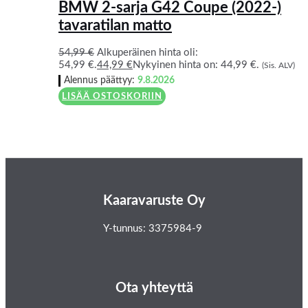
BMW 2-sarja G42 Coupe (2022-)
tavaratilan matto
54,99
€
Alkuperäinen hinta oli:
54,99 €.
44,99
€
Nykyinen hinta on: 44,99 €.
(Sis. ALV)
Alennus päättyy:
9.8.2026
LISÄÄ OSTOSKORIIN
Kaaravaruste Oy
Y-tunnus: 3375984-9
Ota yhteyttä