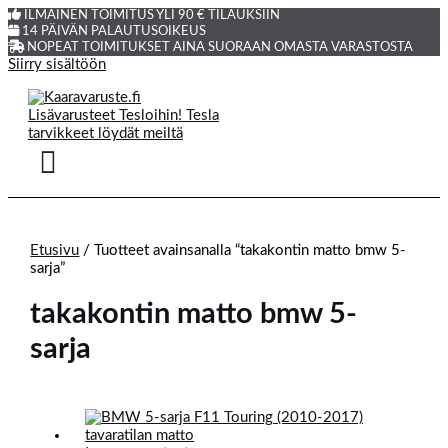
ILMAINEN TOIMITUS YLI 90 € TILAUKSIIN
14 PÄIVÄN PALAUTUSOIKEUS
NOPEAT TOIMITUKSET AINA SUORAAN OMASTA VARASTOSTA
Siirry sisältöön
Etusivu
/ Tuotteet avainsanalla “takakontin matto bmw 5-
sarja”
takakontin matto bmw 5-
sarja