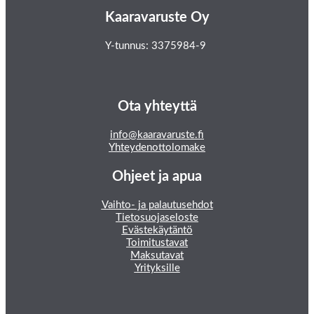
Kaaravaruste Oy
Y-tunnus: 3375984-9
Ota yhteyttä
info@kaaravaruste.fi
Yhteydenottolomake
Ohjeet ja apua
Vaihto- ja palautusehdot
Tietosuojaseloste
Evästekäytäntö
Toimitustavat
Maksutavat
Yrityksille