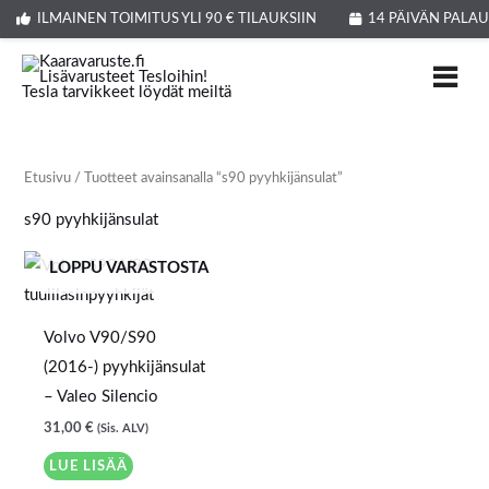
Siirry
ILMAINEN TOIMITUS YLI 90 € TILAUKSIIN
14 PÄIVÄN PALA
sisältöön
Etusivu
/ Tuotteet avainsanalla “s90 pyyhkijänsulat”
s90 pyyhkijänsulat
LOPPU VARASTOSTA
Volvo V90/S90
(2016-) pyyhkijänsulat
– Valeo Silencio
31,00
€
(Sis. ALV)
LUE LISÄÄ