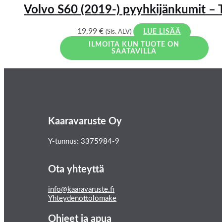
Volvo S60 (2019-) pyyhkijänkumit – 
19,99
€
(Sis. ALV)
LUE LISÄÄ
ILMOITA KUN TUOTE ON
SAATAVILLA
Kaaravaruste Oy
Y-tunnus: 3375984-9
Ota yhteyttä
info@kaaravaruste.fi
Yhteydenottolomake
Ohjeet ja apua