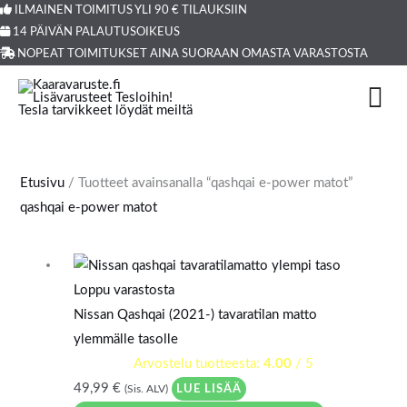
Siirry
ILMAINEN TOIMITUS YLI 90 € TILAUKSIIN
Products
14 PÄIVÄN PALAUTUSOIKEUS
sisältöön
search
NOPEAT TOIMITUKSET AINA SUORAAN OMASTA VARASTOSTA
Etusivu
/ Tuotteet avainsanalla “qashqai e-power matot”
qashqai e-power matot
Loppu varastosta
Nissan Qashqai (2021-) tavaratilan matto
ylemmälle tasolle
Arvostelu tuotteesta:
4.00
/ 5
49,99
€
LUE LISÄÄ
(Sis. ALV)