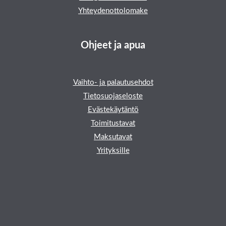
Yhteydenottolomake
Ohjeet ja apua
Vaihto- ja palautusehdot
Tietosuojaseloste
Evästekäytäntö
Toimitustavat
Maksutavat
Yrityksille