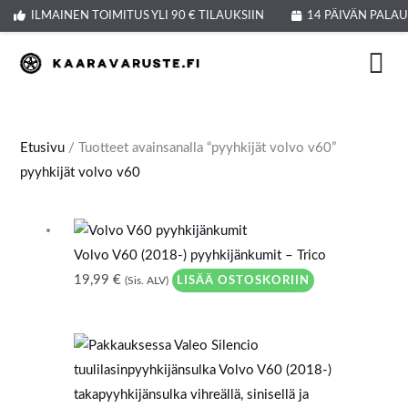
Siirry
Products
ILMAINEN TOIMITUS YLI 90 € TILAUKSIIN
14 PÄIVÄN PALA
sisältöön
search
Etusivu
/ Tuotteet avainsanalla “pyyhkijät volvo v60”
pyyhkijät volvo v60
Volvo V60 (2018-) pyyhkijänkumit – Trico
19,99
€
LISÄÄ OSTOSKORIIN
(Sis. ALV)