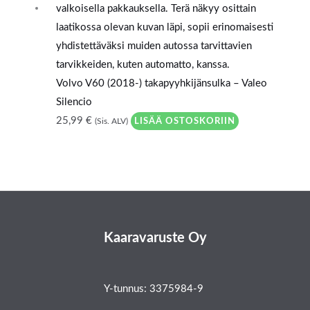
Volvo V60 (2018-) takapyyhkijänsulka – Valeo
Silencio
25,99
€
LISÄÄ OSTOSKORIIN
(Sis. ALV)
Kaaravaruste Oy
Y-tunnus: 3375984-9