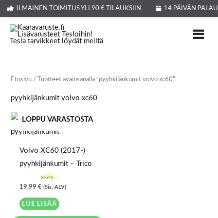
Siirry
ILMAINEN TOIMITUS YLI 90 € TILAUKSIIN
14 PÄIVÄN PALA
sisältöön
Etusivu
/ Tuotteet avainsanalla “pyyhkijänkumit volvo xc60”
pyyhkijänkumit volvo xc60
LOPPU VARASTOSTA
Volvo XC60 (2017-)
pyyhkijänkumit – Trico
Arvostelu
19,99
€
(Sis. ALV)
tuotteesta:
5.00
/ 5
LUE LISÄÄ