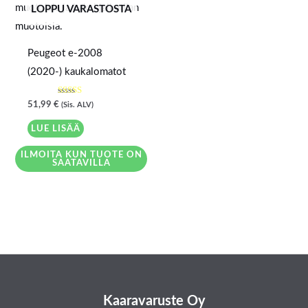
LOPPU VARASTOSTA
Peugeot e-2008
(2020-) kaukalomatot
Arvostelu
51,99
€
(Sis. ALV)
tuotteesta:
5.00
/ 5
LUE LISÄÄ
ILMOITA KUN TUOTE ON
SAATAVILLA
Kaaravaruste Oy