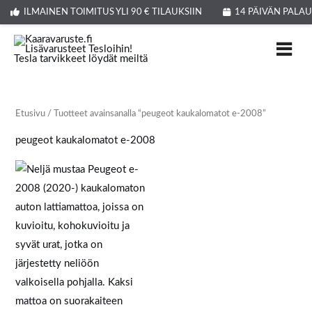
Siirry
ILMAINEN TOIMITUS YLI 90 € TILAUKSIIN
14 PÄIVÄN PALA
sisältöön
Etusivu
/ Tuotteet avainsanalla “peugeot kaukalomatot e-2008”
peugeot kaukalomatot e-2008