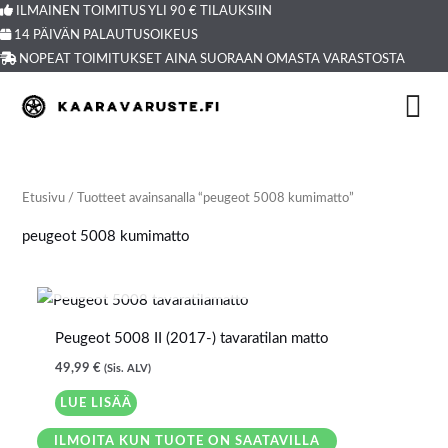
Siirry
ILMAINEN TOIMITUS YLI 90 € TILAUKSIIN
14 PÄIVÄN PALAUTUSOIKEUS
sisältöön
NOPEAT TOIMITUKSET AINA SUORAAN OMASTA VARASTOSTA
Etusivu
/ Tuotteet avainsanalla “peugeot 5008 kumimatto”
peugeot 5008 kumimatto
LOPPU VARASTOSTA
Peugeot 5008 II (2017-) tavaratilan matto
49,99
€
(Sis. ALV)
LUE LISÄÄ
ILMOITA KUN TUOTE ON SAATAVILLA