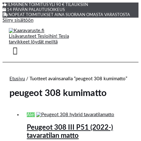
ILMAINEN TOIMITUS YLI 90 € TILAUKSIIN
14 PÄIVÄN PALAUTUSOIKEUS
NOPEAT TOIMITUKSET AINA SUORAAN OMASTA VARASTOSTA
Siirry sisältöön
Etusivu
/ Tuotteet avainsanalla “peugeot 308 kumimatto”
peugeot 308 kumimatto
Ale!
Peugeot 308 III P51 (2022-)
tavaratilan matto