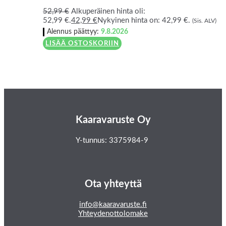
52,99
€
Alkuperäinen hinta oli:
52,99 €.
42,99
€
Nykyinen hinta on: 42,99 €.
(Sis. ALV)
Alennus päättyy:
9.8.2026
LISÄÄ OSTOSKORIIN
Kaaravaruste Oy
Y-tunnus: 3375984-9
Ota yhteyttä
info@kaaravaruste.fi
Yhteydenottolomake