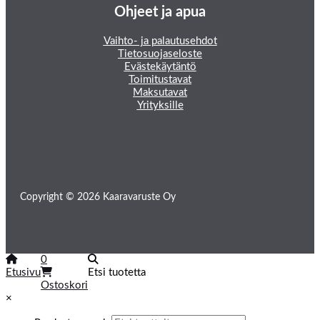
Ohjeet ja apua
Vaihto- ja palautusehdot
Tietosuojaseloste
Evästekäytäntö
Toimitustavat
Maksutavat
Yrityksille
Copyright © 2026 Kaaravaruste Oy
0
Etusivu
Etsi tuotetta
Ostoskori
×