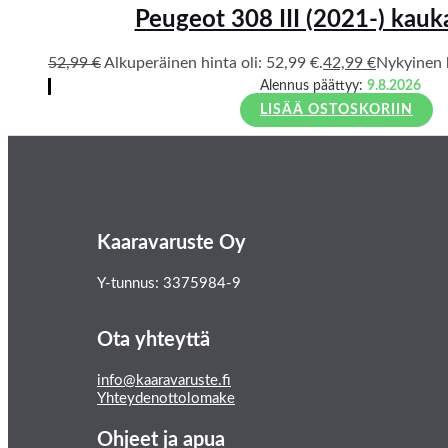
Peugeot 308 III (2021-) kau
52,99
€
Alkuperäinen hinta oli: 52,99 €.
42,99
€
Nykyinen h
Alennus päättyy:
9.8.2026
LISÄÄ OSTOSKORIIN
Kaaravaruste Oy
Y-tunnus: 3375984-9
Ota yhteyttä
info@kaaravaruste.fi
Yhteydenottolomake
Ohjeet ja apua