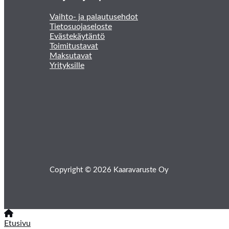
Vaihto- ja palautusehdot
Tietosuojaseloste
Evästekäytäntö
Toimitustavat
Maksutavat
Yrityksille
Copyright © 2026 Kaaravaruste Oy
Etusivu