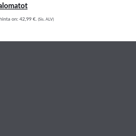
kalomatot
inta on: 42,99 €.
(Sis. ALV)