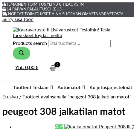
ILMAINEN TOIMITUS YLI 90 € TILAUKSIIN
14 PÄIVÄN PALAUTUSOIKEUS
NOPEAT TOIMITUKSET AINA SUORAAN OMASTA VARASTOSTA
Siirry sisältöön
Products search
Yht.
0,00
€
Tuotteet Teslaan
Automatot
Kuljetusjärjestelmät
Etusivu
/ Tuotteet avainsanalla “peugeot 308 jalkatilan matot”
peugeot 308 jalkatilan matot
Ale!