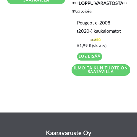
SAATAVILLA
LOPPU VARASTOSTA
Peugeot e-2008
(2020-) kaukalomatot
Arvostelu
51,99
€
(Sis. ALV)
tuotteesta:
5.00
/ 5
LUE LISÄÄ
ILMOITA KUN TUOTE ON
SAATAVILLA
Kaaravaruste Oy