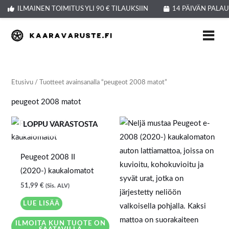
Siirry
ILMAINEN TOIMITUS YLI 90 € TILAUKSIIN
14 PÄIVÄN PALA
sisältöön
Etusivu
/ Tuotteet avainsanalla “peugeot 2008 matot”
peugeot 2008 matot
LOPPU VARASTOSTA
Peugeot 2008 II
(2020-) kaukalomatot
51,99
€
(Sis. ALV)
LUE LISÄÄ
ILMOITA KUN TUOTE ON