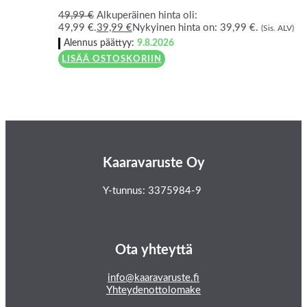
49,99
€
Alkuperäinen hinta oli:
49,99 €.
39,99
€
Nykyinen hinta on: 39,99 €.
(Sis. ALV)
Alennus päättyy:
9.8.2026
LISÄÄ OSTOSKORIIN
Kaaravaruste Oy
Y-tunnus: 3375984-9
Ota yhteyttä
info@kaaravaruste.fi
Yhteydenottolomake