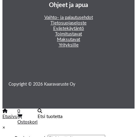
Ohjeet ja apua
Vaihto- ja palautusehdot
Tietosuojaseloste
Evästekäytäntö
Toimitustavat
Maksutavat
Yrityksille
Copyright © 2026 Kaaravaruste Oy
0
Etusivu
Etsi tuotetta
Ostoskori
×