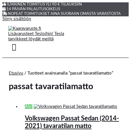
ILMAINEN TOIMITUS YLI 90 € TILAUKSIIN
14 PÄIVÄN PALAUTUSOIKEUS
NOPEAT TOIMITUKSET AINA SUORAAN OMASTA VARASTOSTA
Siirry sisältöön
Etusivu
/ Tuotteet avainsanalla “passat tavaratilamatto”
passat tavaratilamatto
Ale!
Volkswagen Passat Sedan (2014-
2021) tavaratilan matto