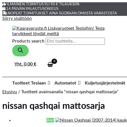
ILMAINEN TOIMITUS YLI 90 € TILAUKSIIN
14 PÄIVÄN PALAUTUSOIKEUS
NOPEAT TOIMITUKSET AINA SUORAAN OMASTA VARASTOSTA
Siirry sisältöön
Products search
Yht.
0,00
€
Tuotteet Teslaan
Automatot
Kuljetusjärjestelmät
Etusivu
/ Tuotteet avainsanalla “nissan qashqai mattosarja”
nissan qashqai mattosarja
Ale!