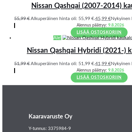
Nissan Qashqai (2007-2014) k
55,99
€
Alkuperäinen hinta oli: 55,99 €.
45,99
€
Nykyinen h
Alennus päättyy:
9.8.2026
LISÄÄ OSTOSKORIIN
Ale!
Nissan Qashqai Hybridi (2021-) 
51,99
€
Alkuperäinen hinta oli: 51,99 €.
41,99
€
Nykyinen h
Alennus päättyy:
9.8.2026
LISÄÄ OSTOSKORIIN
Kaaravaruste Oy
Y-tunnus: 3375984-9