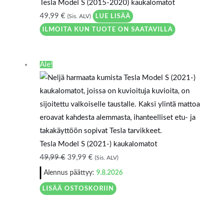
Tesla Model S (2015-2020) kaukalomatot
49,99
€
LUE LISÄÄ
(Sis. ALV)
ILMOITA KUN TUOTE ON SAATAVILLA
Alkuperäinen
Nykyinen
Ale!
hinta
hinta
oli:
on:
49,99 €.
39,99 €.
Tesla Model S (2021-) kaukalomatot
49,99
€
39,99
€
(Sis. ALV)
Alennus päättyy:
9.8.2026
LISÄÄ OSTOSKORIIN