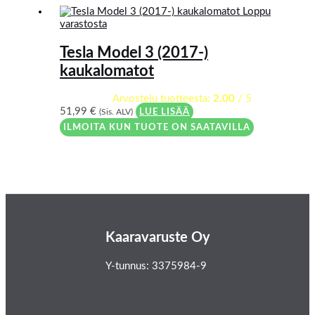
Loppu
varastosta
Tesla Model 3 (2017-)
kaukalomatot
Arvostelu tuotteesta:
2.00
/ 5
51,99
€
(Sis. ALV)
LUE LISÄÄ
ILMOITA KUN TUOTE ON SAATAVILLA
Kaaravaruste Oy
Y-tunnus: 3375984-9