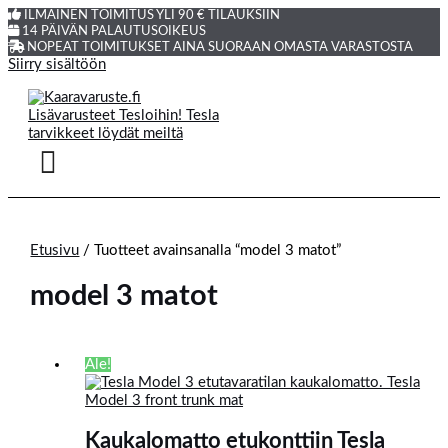
ILMAINEN TOIMITUS YLI 90 € TILAUKSIIN
14 PÄIVÄN PALAUTUSOIKEUS
NOPEAT TOIMITUKSET AINA SUORAAN OMASTA VARASTOSTA
Siirry sisältöön
Etusivu
/ Tuotteet avainsanalla “model 3 matot”
model 3 matot
Ale!
Kaukalomatto etukonttiin Tesla