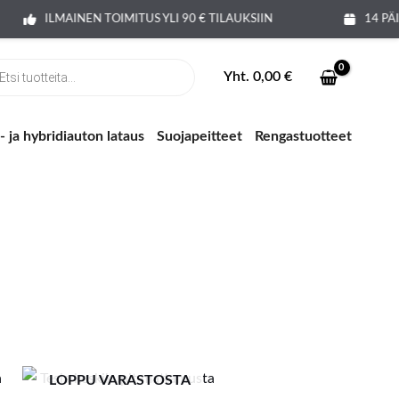
ILMAINEN TOIMITUS YLI 90 € TILAUKSIIN
14 PÄ
ts
Yht.
0,00
€
 ja hybridiauton lataus
Suojapeitteet
Rengastuotteet
LOPPU VARASTOSTA