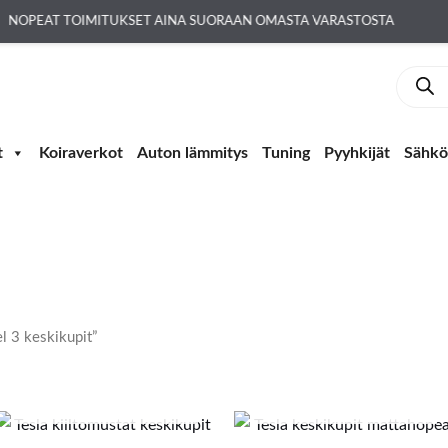
NOPEAT TOIMITUKSET AINA SUORAAN OMASTA VARASTOSTA
Produc
search
t
Koiraverkot
Auton lämmitys
Tuning
Pyyhkijät
Sähkö-
l 3 keskikupit”
LOPPU VARASTOSTA
LOPPU VARASTOSTA