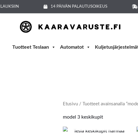
Siirry
ILAUKSIIN
14 PÄIVÄN PALAUTUSOIKEUS
sisältöön
Tuotteet Teslaan
Automatot
Kuljetusjärjestelmä
Etusivu
/ Tuotteet avainsanalla “mode
model 3 keskikupit
LOPPU VARASTOSTA