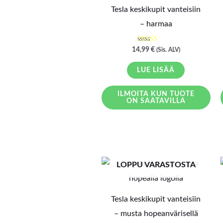
Tesla keskikupit vanteisiin
– harmaa
Arvostelu
14,99
€
(Sis. ALV)
tuotteesta:
5.00
/ 5
LUE LISÄÄ
ILMOITA KUN TUOTE
ON SAATAVILLA
LOPPU VARASTOSTA
Tesla keskikupit vanteisiin
– musta hopeanvärisellä