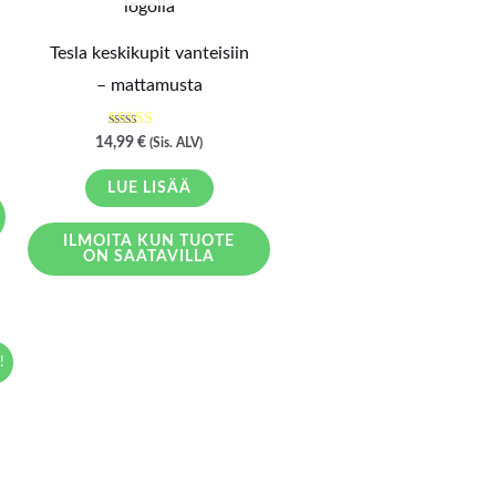
Tesla keskikupit vanteisiin
– mattamusta
Arvostelu
14,99
€
(Sis. ALV)
tuotteesta:
5.00
/ 5
LUE LISÄÄ
ILMOITA KUN TUOTE
ON SAATAVILLA
!