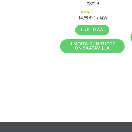
logolla
Arvostelu
14,99
€
(Sis. ALV)
tuotteesta:
4.67
/ 5
LUE LISÄÄ
ILMOITA KUN TUOTE
ON SAATAVILLA