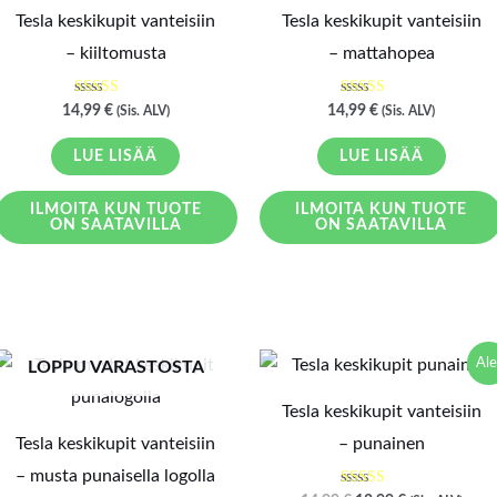
Tesla keskikupit vanteisiin
Tesla keskikupit vanteisiin
– kiiltomusta
– mattahopea
Arvostelu
Arvostelu
14,99
€
14,99
€
(Sis. ALV)
(Sis. ALV)
tuotteesta:
tuotteesta:
5.00
4.33
/ 5
/ 5
LUE LISÄÄ
LUE LISÄÄ
ILMOITA KUN TUOTE
ILMOITA KUN TUOTE
ON SAATAVILLA
ON SAATAVILLA
Alkuperäinen
Nykyinen
Ale
LOPPU VARASTOSTA
hinta
hinta
oli:
on:
Tesla keskikupit vanteisiin
14,99 €.
12,99 €.
Tesla keskikupit vanteisiin
– punainen
– musta punaisella logolla