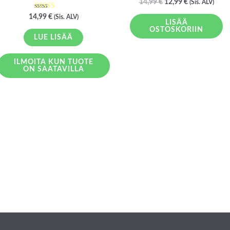
Arvostelu
14,99
€
12,99
€
(Sis. ALV)
tuotteesta:
5.00
Arvostelu
14,99
€
(Sis. ALV)
/ 5
tuotteesta:
LISÄÄ
5.00
OSTOSKORIIN
/ 5
LUE LISÄÄ
ILMOITA KUN TUOTE
ON SAATAVILLA