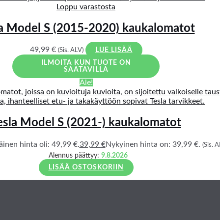
Loppu varastosta
la Model S (2015-2020) kaukalomatot
49,99
€
(Sis. ALV)
LUE LISÄÄ
ILMOITA KUN TUOTE ON
SAATAVILLA
Ale!
esla Model S (2021-) kaukalomatot
inen hinta oli: 49,99 €.
39,99
€
Nykyinen hinta on: 39,99 €.
(Sis. A
Alennus päättyy:
9.8.2026
LISÄÄ OSTOSKORIIN