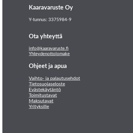
Kaaravaruste Oy
Y-tunnus: 3375984-9
Ota yhteyttä
info@kaaravaruste.fi
Yhteydenottolomake
Ohjeet ja apua
Vaihto- ja palautusehdot
Tietosuojaseloste
Evästekäytäntö
Toimitustavat
Maksutavat
Yrityksille