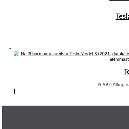
Tes
T
49,99
€
Alkuperä