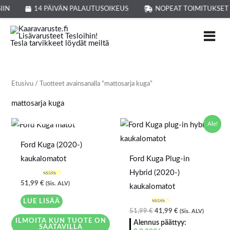
Siirry
IIN
14 PÄIVÄN PALAUTUSOIKEUS
NOPEAT TOIMITUKSET
sisältöön
Etusivu
/ Tuotteet avainsanalla “mattosarja kuga”
mattosarja kuga
LOPPU VARASTOSTA
Alkuperäinen
Nykyinen
Ale!
hinta
hinta
oli:
on:
Ford Kuga (2020-)
51,99 €.
41,99 €.
kaukalomatot
Ford Kuga Plug-in
Hybrid (2020-)
Arvostelu
51,99
€
(Sis. ALV)
kaukalomatot
tuotteesta:
3.00
/ 5
LUE LISÄÄ
Arvostelu
51,99
€
41,99
€
(Sis. ALV)
tuotteesta:
ILMOITA KUN TUOTE ON
5.00
Alennus päättyy:
SAATAVILLA
/ 5