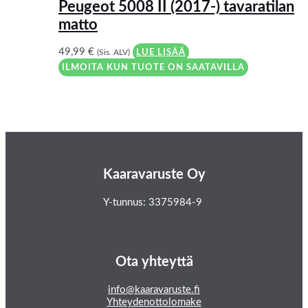
Peugeot 5008 II (2017-) tavaratilan
matto
49,99
€
(Sis. ALV)
LUE LISÄÄ
ILMOITA KUN TUOTE ON SAATAVILLA
Kaaravaruste Oy
Y-tunnus: 3375984-9
Ota yhteyttä
info@kaaravaruste.fi
Yhteydenottolomake