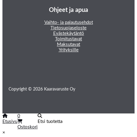
Ohjeet ja apua
Vaihto- ja palautusehdot
Tietosuojaseloste
Evästekäytäntö
Toimitustavat
Maksutavat
Yrityksille
Copyright © 2026 Kaaravaruste Oy
0
Etusivu
Etsi tuotetta
Ostoskori
×