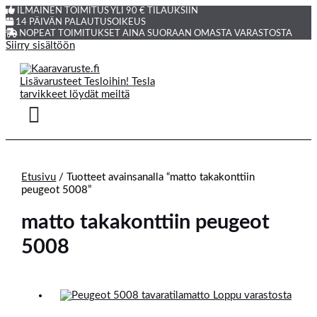
ILMAINEN TOIMITUS YLI 90 € TILAUKSIIN
14 PÄIVÄN PALAUTUSOIKEUS
NOPEAT TOIMITUKSET AINA SUORAAN OMASTA VARASTOSTA
Siirry sisältöön
Etusivu
/ Tuotteet avainsanalla “matto takakonttiin
peugeot 5008”
matto takakonttiin peugeot
5008
Loppu varastosta