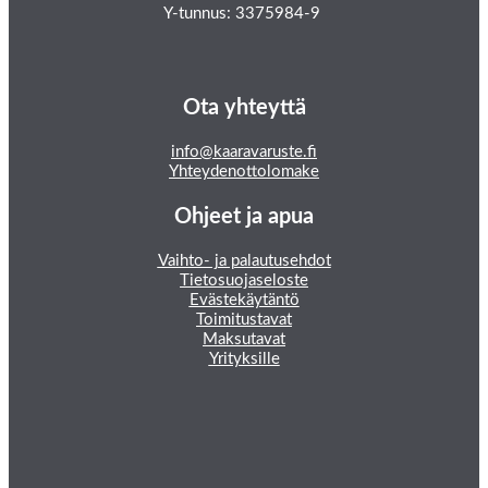
Y-tunnus: 3375984-9
Ota yhteyttä
info@kaaravaruste.fi
Yhteydenottolomake
Ohjeet ja apua
Vaihto- ja palautusehdot
Tietosuojaseloste
Evästekäytäntö
Toimitustavat
Maksutavat
Yrityksille