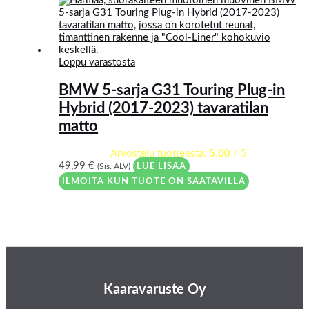
Loppu varastosta
BMW 5-sarja G31 Touring Plug-in
Hybrid (2017-2023) tavaratilan
matto
Arvostelu tuotteesta:
5.00
/ 5
49,99
€
(Sis. ALV)
LUE LISÄÄ
ILMOITA KUN TUOTE ON SAATAVILLA
Kaaravaruste Oy