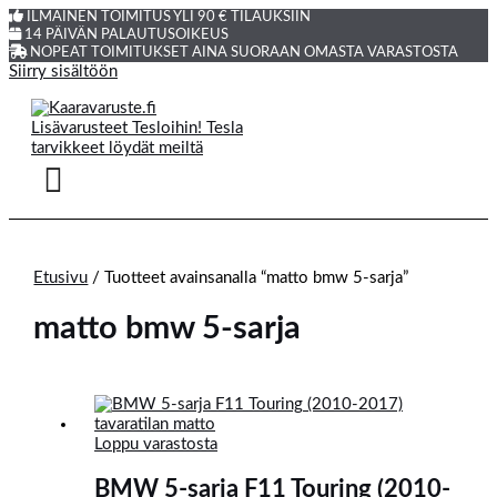
ILMAINEN TOIMITUS YLI 90 € TILAUKSIIN
14 PÄIVÄN PALAUTUSOIKEUS
NOPEAT TOIMITUKSET AINA SUORAAN OMASTA VARASTOSTA
Siirry sisältöön
Etusivu
/ Tuotteet avainsanalla “matto bmw 5-sarja”
matto bmw 5-sarja
Loppu varastosta
BMW 5-sarja F11 Touring (2010-