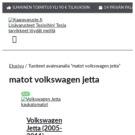
Siirry
Products
sisältöön
search
ILMAINEN TOIMITUS YLI 90 € TILAUKSIIN
14 PÄIVÄN PAL
Etusivu
/ Tuotteet avainsanalla “matot volkswagen jetta”
matot volkswagen jetta
Alkuperäinen
Nykyinen
Ale!
hinta
hinta
oli:
on:
51,99 €.
41,99 €.
Volkswagen
Jetta (2005-