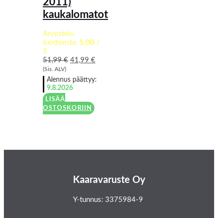
2011)
kaukalomatot
Arvostelu
tuotteesta:
5.00
/
5
51,99
€
41,99
€
(Sis. ALV)
Alennus päättyy:
9.8.2026
LISÄÄ
OSTOSKORIIN
Kaaravaruste Oy
Y-tunnus: 3375984-9