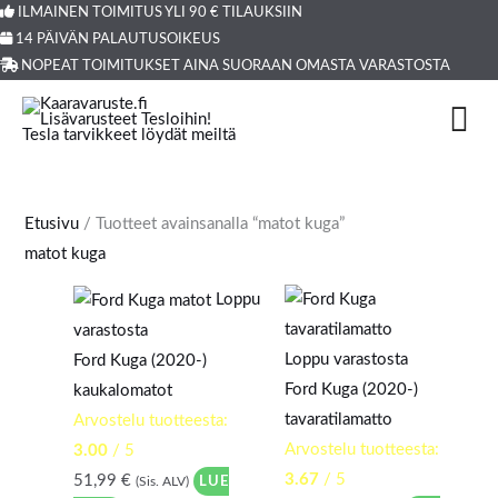
Siirry
ILMAINEN TOIMITUS YLI 90 € TILAUKSIIN
Products
14 PÄIVÄN PALAUTUSOIKEUS
sisältöön
search
NOPEAT TOIMITUKSET AINA SUORAAN OMASTA VARASTOSTA
Etusivu
/ Tuotteet avainsanalla “matot kuga”
matot kuga
Loppu
varastosta
Loppu varastosta
Ford Kuga (2020-)
Ford Kuga (2020-)
kaukalomatot
tavaratilamatto
Arvostelu tuotteesta:
Arvostelu tuotteesta:
3.00
/ 5
3.67
/ 5
51,99
€
LUE
(Sis. ALV)