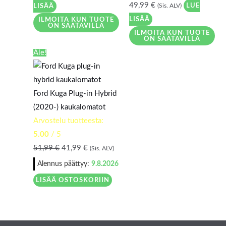
49,99
€
LUE
LISÄÄ
(Sis. ALV)
LISÄÄ
ILMOITA KUN TUOTE
ON SAATAVILLA
ILMOITA KUN TUOTE
ON SAATAVILLA
Alkuperäinen
Nykyinen
Ale!
hinta
hinta
oli:
on:
51,99 €.
41,99 €.
Ford Kuga Plug-in Hybrid
(2020-) kaukalomatot
Arvostelu tuotteesta:
5.00
/ 5
51,99
€
41,99
€
(Sis. ALV)
Alennus päättyy:
9.8.2026
LISÄÄ OSTOSKORIIN