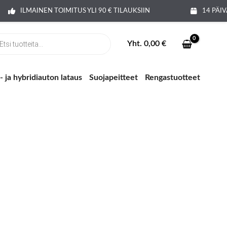
ILMAINEN TOIMITUS YLI 90 € TILAUKSIIN
14 PÄI
ts
Yht.
0,00
€
 ja hybridiauton lataus
Suojapeitteet
Rengastuotteet