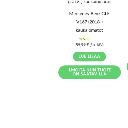
Mercedes-Benz GLE
V167 (2018-)
kaukalomatot
Arvostelu
55,99
€
(Sis. ALV)
tuotteesta:
5.00
/ 5
LUE LISÄÄ
ILMOITA KUN TUOTE
ON SAATAVILLA