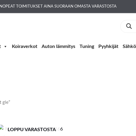
NOPEAT TOIMITUKSET AINA SUORAAN OMASTA VARASTOSTA
Produc
search
t
Koiraverkot
Auton lämmitys
Tuning
Pyyhkijät
Sähkö-
t gle”
LOPPU VARASTOSTA