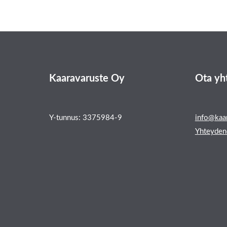
Kaaravaruste Oy
Ota yh
Y-tunnus: 3375984-9
info@kaar
Yhteyden