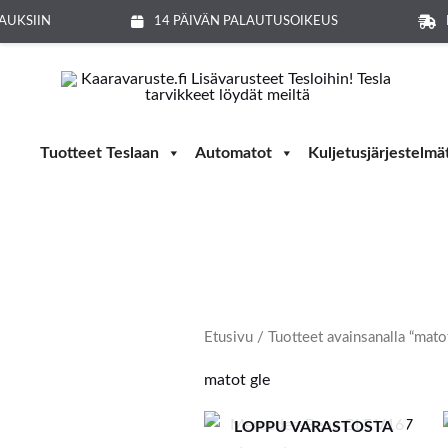
Siirry
AUKSIIN
14 PÄIVÄN PALAUTUSOIKEUS
sisältöön
Tuotteet Teslaan
Automatot
Kuljetusjärjestelmä
Etusivu
/ Tuotteet avainsanalla “mato
matot gle
LOPPU VARASTOSTA