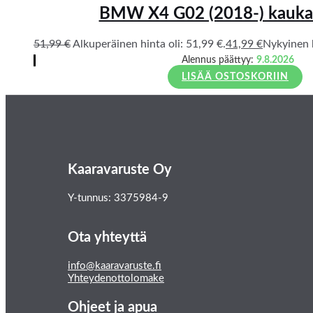
BMW X4 G02 (2018-) kauka
51,99
€
Alkuperäinen hinta oli: 51,99 €.
41,99
€
Nykyinen h
Alennus päättyy:
9.8.2026
LISÄÄ OSTOSKORIIN
Kaaravaruste Oy
Y-tunnus: 3375984-9
Ota yhteyttä
info@kaaravaruste.fi
Yhteydenottolomake
Ohjeet ja apua