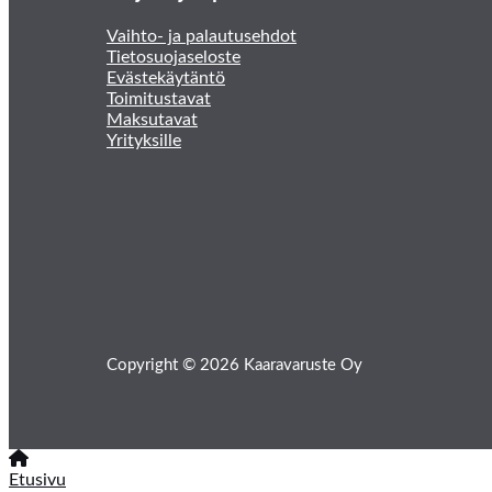
Vaihto- ja palautusehdot
Tietosuojaseloste
Evästekäytäntö
Toimitustavat
Maksutavat
Yrityksille
Copyright © 2026 Kaaravaruste Oy
Etusivu