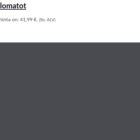
lomatot
inta on: 41,99 €.
(Sis. ALV)