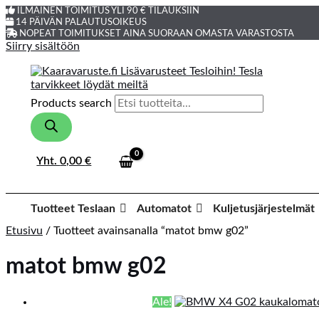
ILMAINEN TOIMITUS YLI 90 € TILAUKSIIN
14 PÄIVÄN PALAUTUSOIKEUS
NOPEAT TOIMITUKSET AINA SUORAAN OMASTA VARASTOSTA
Siirry sisältöön
Products search
Yht.
0,00
€
Tuotteet Teslaan
Automatot
Kuljetusjärjestelmät
Etusivu
/ Tuotteet avainsanalla “matot bmw g02”
matot bmw g02
Ale!