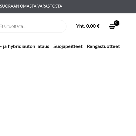
A SUORAAN OMASTA VARASTOSTA
ts
Yht.
0,00
€
 ja hybridiauton lataus
Suojapeitteet
Rengastuotteet