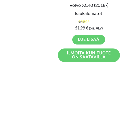
Volvo XC40 (2018-)
kaukalomatot
Arvostelu
51,99
€
(Sis. ALV)
tuotteesta:
5.00
/ 5
LUE LISÄÄ
ILMOITA KUN TUOTE
ON SAATAVILLA