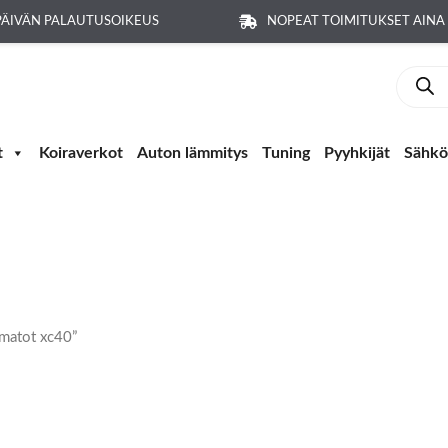
PÄIVÄN PALAUTUSOIKEUS
NOPEAT TOIMITUKSET AIN
Produc
search
t
Koiraverkot
Auton lämmitys
Tuning
Pyyhkijät
Sähkö-
amatot xc40”