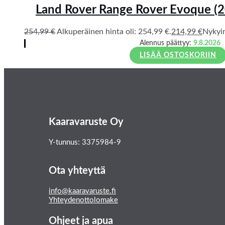
Land Rover Range Rover Evoque (2
254,99
€
Alkuperäinen hinta oli: 254,99 €.
214,99
€
Nykyin
Alennus päättyy:
9.8.2026
LISÄÄ OSTOSKORIIN
Kaaravaruste Oy
Y-tunnus: 3375984-9
Ota yhteyttä
info@kaaravaruste.fi
Yhteydenottolomake
Ohjeet ja apua