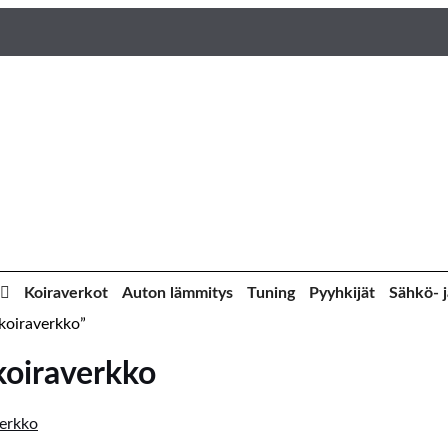
Koiraverkot
Auton lämmitys
Tuning
Pyyhkijät
Sähkö- j
 koiraverkko”
koiraverkko