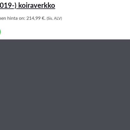
019-) koiraverkko
en hinta on: 214,99 €.
(Sis. ALV)