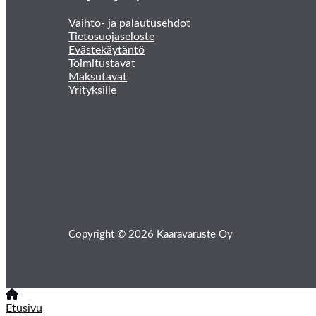
Vaihto- ja palautusehdot
Tietosuojaseloste
Evästekäytäntö
Toimitustavat
Maksutavat
Yrityksille
Copyright © 2026 Kaaravaruste Oy
Etusivu