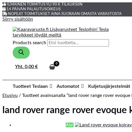
ILMAINEN TOIMITUS YLI 90 € TILAUKSIIN
14 PÄIVÄN PALAUTUSOIKEUS
NOPEAT TOIMITUKSET AINA SUORAAN OMASTA VARASTOSTA
Siirry sisältöön
Products search
Yht.
0,00
€
Tuotteet Teslaan
Automatot
Kuljetusjärjestelmät
Etusivu
/ Tuotteet avainsanalla “land rover range rover evoque
land rover range rover evoque 
Ale!