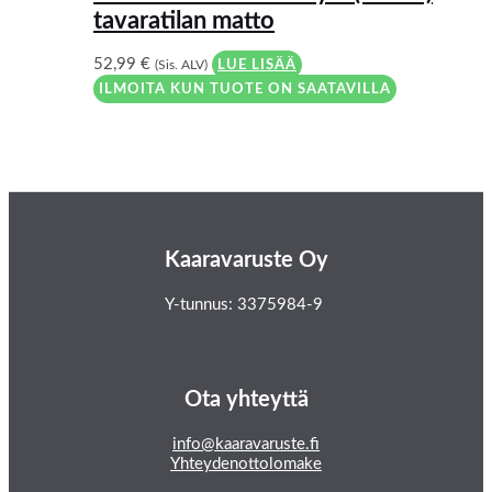
tavaratilan matto
52,99
€
(Sis. ALV)
LUE LISÄÄ
ILMOITA KUN TUOTE ON SAATAVILLA
Kaaravaruste Oy
Y-tunnus: 3375984-9
Ota yhteyttä
info@kaaravaruste.fi
Yhteydenottolomake