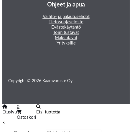
Ohjeet ja apua
Vaihto- ja palautusehdot
Tietosuojaseloste
Evästekäytäntö
Toimitustavat
Maksutavat
Yrityksille
Copyright © 2026 Kaaravaruste Oy
0
Etusivu
Etsi tuotetta
Ostoskori
×