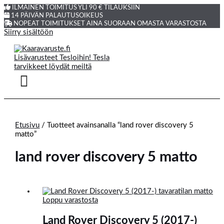
ILMAINEN TOIMITUS YLI 90 € TILAUKSIIN
14 PÄIVÄN PALAUTUSOIKEUS
NOPEAT TOIMITUKSET AINA SUORAAN OMASTA VARASTOSTA
Siirry sisältöön
Etusivu
/ Tuotteet avainsanalla “land rover discovery 5
matto”
land rover discovery 5 matto
Loppu varastosta
Land Rover Discovery 5 (2017-)