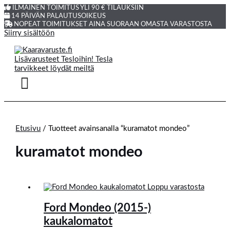
ILMAINEN TOIMITUS YLI 90 € TILAUKSIIN
14 PÄIVÄN PALAUTUSOIKEUS
NOPEAT TOIMITUKSET AINA SUORAAN OMASTA VARASTOSTA
Siirry sisältöön
Etusivu
/ Tuotteet avainsanalla “kuramatot mondeo”
kuramatot mondeo
Loppu varastosta
Ford Mondeo (2015-)
kaukalomatot