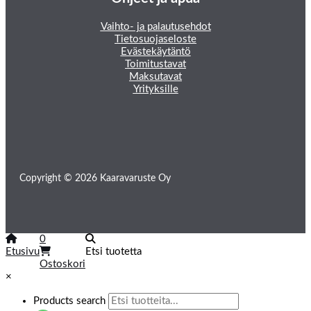
Vaihto- ja palautusehdot
Tietosuojaseloste
Evästekäytäntö
Toimitustavat
Maksutavat
Yrityksille
Copyright © 2026 Kaaravaruste Oy
0
Etusivu
Etsi tuotetta
Ostoskori
×
Products search