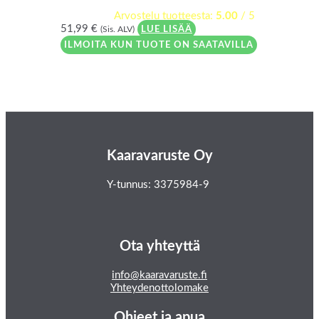
Arvostelu tuotteesta:
5.00
/ 5
51,99
€
(Sis. ALV)
LUE LISÄÄ
ILMOITA KUN TUOTE ON SAATAVILLA
Kaaravaruste Oy
Y-tunnus: 3375984-9
Ota yhteyttä
info@kaaravaruste.fi
Yhteydenottolomake
Ohjeet ja apua