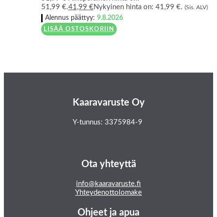
51,99 €.
41,99
€
Nykyinen hinta on: 41,99 €.
(Sis. ALV)
Alennus päättyy:
9.8.2026
LISÄÄ OSTOSKORIIN
Kaaravaruste Oy
Y-tunnus: 3375984-9
Ota yhteyttä
info@kaaravaruste.fi
Yhteydenottolomake
Ohjeet ja apua