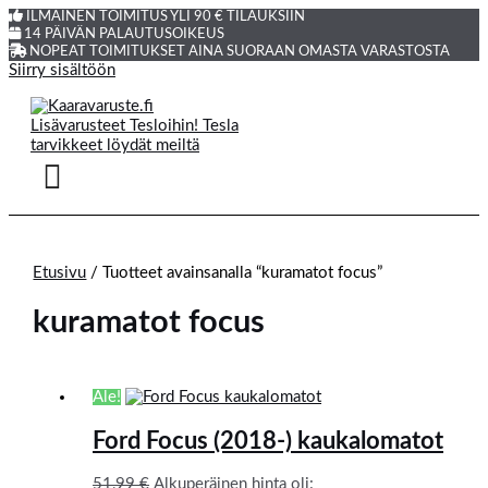
ILMAINEN TOIMITUS YLI 90 € TILAUKSIIN
14 PÄIVÄN PALAUTUSOIKEUS
NOPEAT TOIMITUKSET AINA SUORAAN OMASTA VARASTOSTA
Siirry sisältöön
Etusivu
/ Tuotteet avainsanalla “kuramatot focus”
kuramatot focus
Ale!
Ford Focus (2018-) kaukalomatot
51,99
€
Alkuperäinen hinta oli: