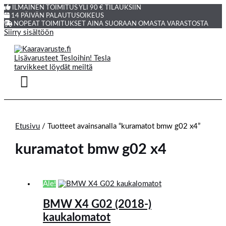
ILMAINEN TOIMITUS YLI 90 € TILAUKSIIN
14 PÄIVÄN PALAUTUSOIKEUS
NOPEAT TOIMITUKSET AINA SUORAAN OMASTA VARASTOSTA
Siirry sisältöön
Etusivu
/ Tuotteet avainsanalla “kuramatot bmw g02 x4”
kuramatot bmw g02 x4
Ale!
BMW X4 G02 (2018-)
kaukalomatot