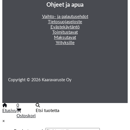
Ohjeet ja apua
Vaihto- ja palautusehdot
Tietosuojaseloste
Evästekäytäntö
Toimitustavat
Maksutavat
Yrityksille
Copyright © 2026 Kaaravaruste Oy
0
Etusivu
Etsi tuotetta
Ostoskori
×