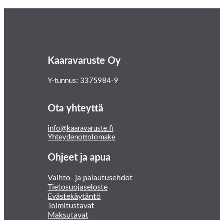
Kaaravaruste Oy
Y-tunnus: 3375984-9
Ota yhteyttä
info@kaaravaruste.fi
Yhteydenottolomake
Ohjeet ja apua
Vaihto- ja palautusehdot
Tietosuojaseloste
Evästekäytäntö
Toimitustavat
Maksutavat