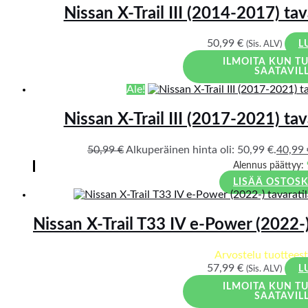
Nissan X-Trail III (2014-2017) tav
50,99
€
(Sis. ALV)
L
ILMOITA KUN T
SAATAVIL
Ale!
Nissan X-Trail III (2017-2021) tav
50,99
€
Alkuperäinen hinta oli: 50,99 €.
40,99
Alennus päättyy:
LISÄÄ OSTOSK
Nissan X-Trail T33 IV e-Power (2022-)
Arvostelu tuottees
57,99
€
(Sis. ALV)
L
ILMOITA KUN T
SAATAVIL