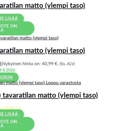
aratilan matto (ylempi taso)
UE LISÄÄ
UOTE ON
LA
aratilan matto (ylempi taso)
€
Nykyinen hinta on: 40,99 €.
(Sis. ALV)
9.8.2026
ORIIN
Loppu varastosta
 tavaratilan matto (ylempi taso)
ta:
5.00
/ 5
UE LISÄÄ
UOTE ON
LA