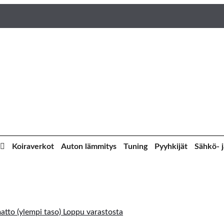
Koiraverkot
Auton lämmitys
Tuning
Pyyhkijät
Sähkö- j
Loppu varastosta