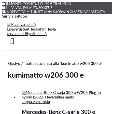
ILMAINEN TOIMITUS YLI 90 € TILAUKSIIN
14 PÄIVÄN PALAUTUSOIKEUS
NOPEAT TOIMITUKSET AINA SUORAAN OMASTA VARASTOSTA
Siirry sisältöön
Etusivu
/ Tuotteet avainsanalla “kumimatto w206 300 e”
kumimatto w206 300 e
Loppu varastosta
Mercedes-Benz C-sarja 300 e