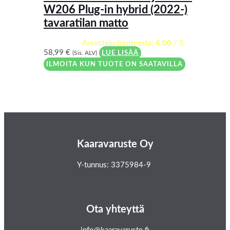
W206 Plug-in hybrid (2022-)
tavaratilan matto
Arvostelu tuotteesta:
4.00
/ 5
58,99
€
(Sis. ALV)
LUE LISÄÄ
ILMOITA KUN TUOTE ON SAATAVILLA
Kaaravaruste Oy
Y-tunnus: 3375984-9
Ota yhteyttä