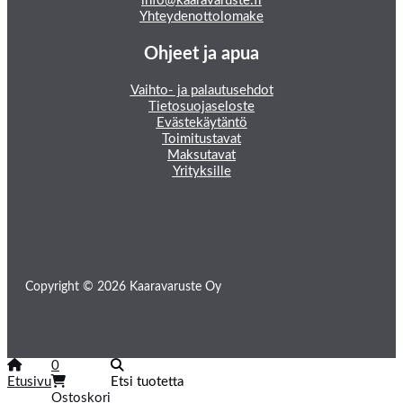
info@kaaravaruste.fi
Yhteydenottolomake
Ohjeet ja apua
Vaihto- ja palautusehdot
Tietosuojaseloste
Evästekäytäntö
Toimitustavat
Maksutavat
Yrityksille
Copyright © 2026 Kaaravaruste Oy
0
Etusivu
Etsi tuotetta
Ostoskori