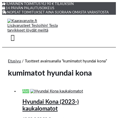
Siirry
Products
Alkuperäinen
Nykyinen
ILMAINEN TOIMITUS YLI 90 € TILAUKSIIN
sisältöön
search
hinta
hinta
14 PÄIVÄN PALAUTUSOIKEUS
oli:
on:
NOPEAT TOIMITUKSET AINA SUORAAN OMASTA VARASTOSTA
49,99 €.
39,99 €.
Etusivu
/ Tuotteet avainsanalla “kumimatot hyundai kona”
kumimatot hyundai kona
Ale!
Hyundai Kona (2023-)
kaukalomatot