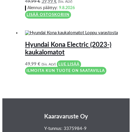
49,99
€
39,99
€
(Sis. ALV)
Alennus päättyy:
9.8.2026
LISÄÄ OSTOSKORIIN
Loppu varastosta
Hyundai Kona Electric (2023-)
kaukalomatot
49,99
€
(Sis. ALV)
LUE LISÄÄ
ILMOITA KUN TUOTE ON SAATAVILLA
Kaaravaruste Oy
Y-tunnus: 3375984-9